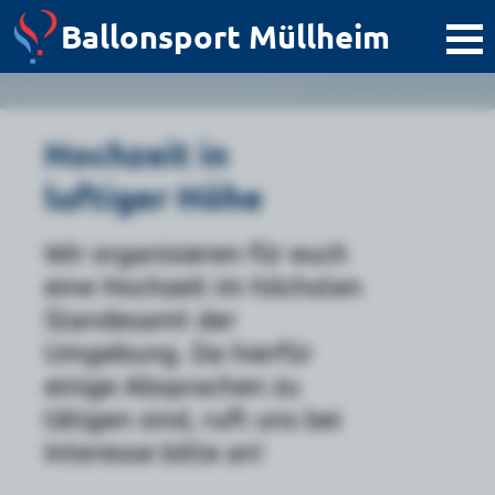
Ballonsport Müllheim
Hochzeit in
luftiger Höhe
Wir organisieren für euch
eine Hochzeit im höchsten
Standesamt der
Umgebung. Da hierfür
einige Absprachen zu
tätigen sind, ruft uns bei
Interesse bitte an!