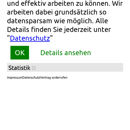
und effektiv arbeiten zu können. Wir
Einlösbar an all unseren Startplätzen
arbeiten dabei grundsätzlich so
datensparsam wie möglich. Alle
Es ist ein Mindestalter von 5 Jahren
Details finden Sie jederzeit unter
notwendig.
Es ist eine Körpergröße von
"
Datenschutz
"
✱
mindestens 110cm notwendig.
Jede
✱
Fahrtgruppe benötigt eine
OK
Details ansehen
Aufsichtsperson von mind. 15 Jahren.
✱
Statistik
Die Fahrtberechtigung ist ab Jahresende
3 Jahre gültig
Impressum
Datenschutz
Vertrag widerrufen
Ballonsport Müllheim
Erleben Sie